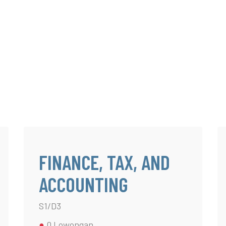
TENTANG KAMI
PRODUK
LAYANAN
FINANCE, TAX, AND
ACCOUNTING
S1/D3
●
0 Lowongan