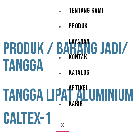
TENTANG KAMI
PRODUK
LAYANAN
PRODUK / BARANG JADI/
KONTAK
TANGGA
KATALOG
ARTIKEL
TANGGA LIPAT ALUMINIUM
KARIR
caltex-1
X