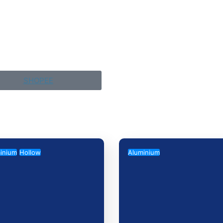
SHOPEE
inium
Hollow
Aluminium