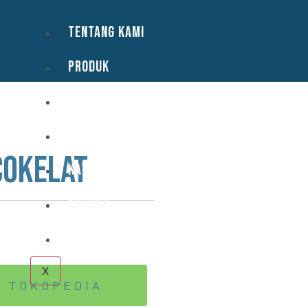
TENTANG KAMI
PRODUK
LAYANAN
KONTAK
Cokelat
KATALOG
ARTIKEL
KARIR
X
TOKOPEDIA