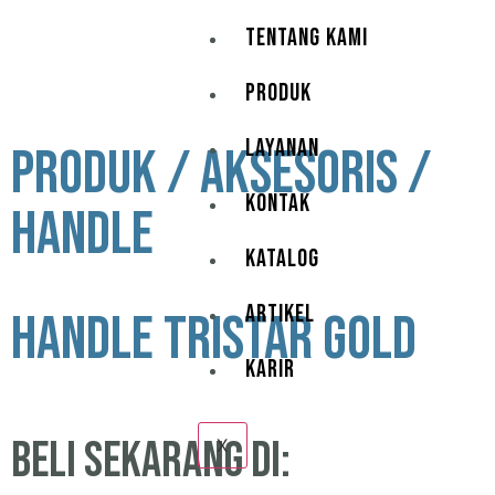
TENTANG KAMI
PRODUK
LAYANAN
PRODUK / AKSESORIS /
KONTAK
HANDLE
KATALOG
ARTIKEL
Handle Tristar Gold
KARIR
beli sekarang di:
X