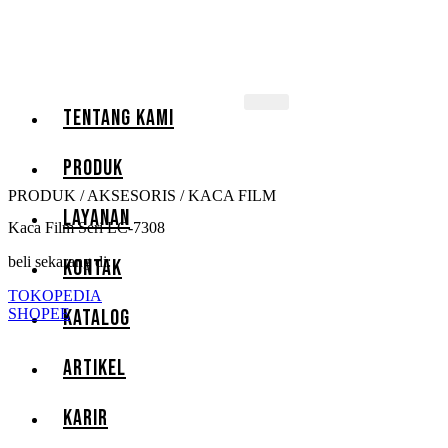
TENTANG KAMI
PRODUK
PRODUK / AKSESORIS / KACA FILM
LAYANAN
Kaca Film Seri LC-7308
beli sekarang di:
KONTAK
TOKOPEDIA
SHOPEE
KATALOG
ARTIKEL
KARIR