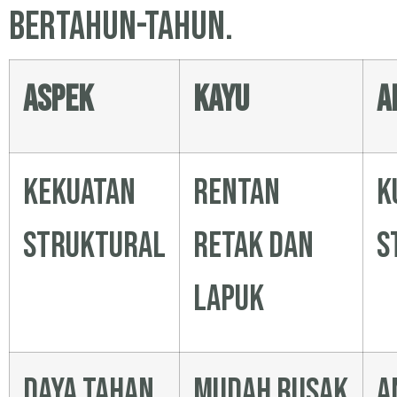
bertahun-tahun.
Aspek
Kayu
A
Kekuatan
Rentan
K
struktural
retak dan
s
lapuk
Daya tahan
Mudah rusak
A