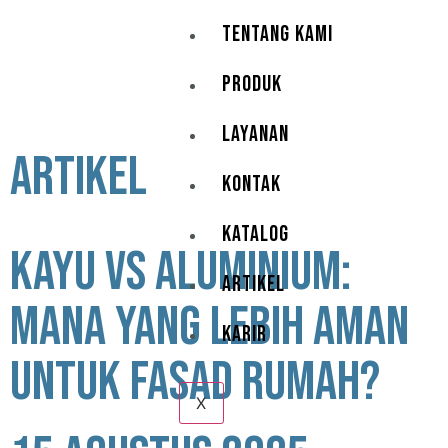
TENTANG KAMI
PRODUK
LAYANAN
ARTIKEL
KONTAK
KATALOG
Kayu vs Aluminium:
ARTIKEL
Mana yang Lebih Aman
KARIR
untuk Fasad Rumah?
X