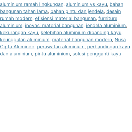
aluminium ramah lingkungan
,
aluminium vs kayu
,
bahan
bangunan tahan lama
,
bahan pintu dan jendela
,
desain
rumah modern
,
efisiensi material bangunan
,
furniture
aluminium
,
inovasi material bangunan
,
jendela aluminium
,
kekurangan kayu
,
kelebihan aluminium dibanding kayu
,
keunggulan aluminium
,
material bangunan modern
,
Nusa
Cipta Alumindo
,
perawatan aluminium
,
perbandingan kayu
dan aluminium
,
pintu aluminium
,
solusi pengganti kayu
kantor utama