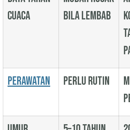
cuaca
bila lembab
k
t
p
Perawatan
Perlu rutin
M
p
Umur
5–10 tahun
2