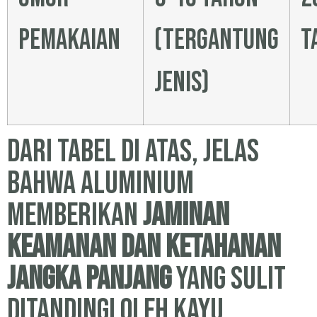
pemakaian
(tergantung
t
jenis)
Dari tabel di atas, jelas
bahwa aluminium
memberikan
jaminan
keamanan dan ketahanan
jangka panjang
yang sulit
ditandingi oleh kayu.