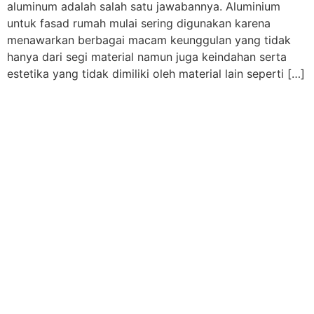
aluminum adalah salah satu jawabannya. Aluminium
untuk fasad rumah mulai sering digunakan karena
menawarkan berbagai macam keunggulan yang tidak
hanya dari segi material namun juga keindahan serta
estetika yang tidak dimiliki oleh material lain seperti […]
kantor utama
Jl. Raya Babelan No.11, Kebalen, Kec. Babelan,
Kabupaten Bekasi, Jawa Barat 17610